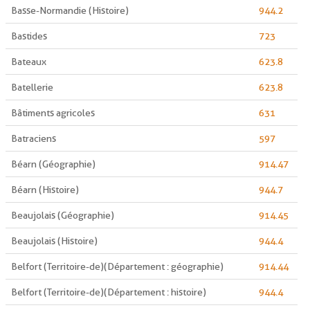
Basse-Normandie (Histoire)
944.2
Bastides
723
Bateaux
623.8
Batellerie
623.8
Bâtiments agricoles
631
Batraciens
597
Béarn (Géographie)
914.47
Béarn (Histoire)
944.7
Beaujolais (Géographie)
914.45
Beaujolais (Histoire)
944.4
Belfort (Territoire-de)(Département : géographie)
914.44
Belfort (Territoire-de)(Département : histoire)
944.4