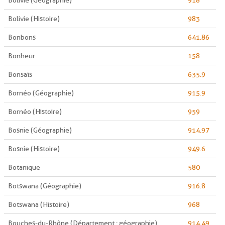
Bolivie (Géographie)
918
Bolivie (Histoire)
983
Bonbons
641.86
Bonheur
158
Bonsaïs
635.9
Bornéo (Géographie)
915.9
Bornéo (Histoire)
959
Bosnie (Géographie)
914.97
Bosnie (Histoire)
949.6
Botanique
580
Botswana (Géographie)
916.8
Botswana (Histoire)
968
Bouches-du-Rhône (Département : géographie)
914.49