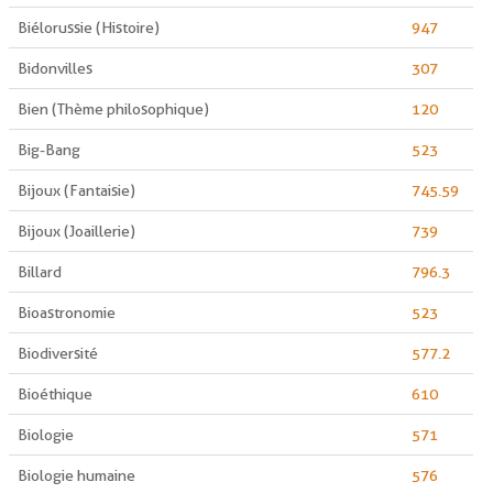
Biélorussie (Histoire)
947
Bidonvilles
307
Bien (Thème philosophique)
120
Big-Bang
523
Bijoux (Fantaisie)
745.59
Bijoux (Joaillerie)
739
Billard
796.3
Bioastronomie
523
Biodiversité
577.2
Bioéthique
610
Biologie
571
Biologie humaine
576