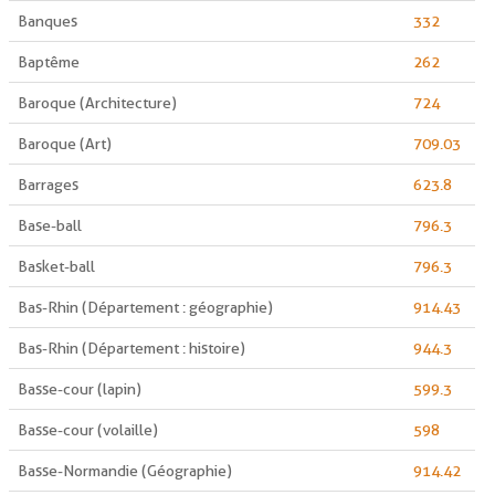
Banques
332
Baptême
262
Baroque (Architecture)
724
Baroque (Art)
709.03
Barrages
623.8
Base-ball
796.3
Basket-ball
796.3
Bas-Rhin (Département : géographie)
914.43
Bas-Rhin (Département : histoire)
944.3
Basse-cour (lapin)
599.3
Basse-cour (volaille)
598
Basse-Normandie (Géographie)
914.42