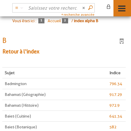
recherche avancée
Vous êtes ici :
Accueil
/
index alpha B
B
Retour à l'index
Sujet
Indice
Badmington
796.34
Bahamas (Géographie)
917.29
Bahamas (Histoire)
972.9
Baies (Cuisine)
641.34
Baies (Botanique)
582