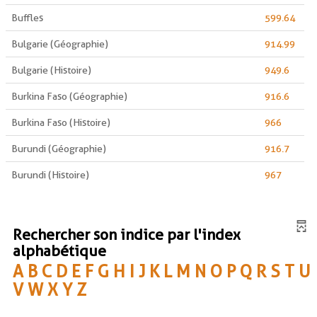
Buffles
599.64
Bulgarie (Géographie)
914.99
Bulgarie (Histoire)
949.6
Burkina Faso (Géographie)
916.6
Burkina Faso (Histoire)
966
Burundi (Géographie)
916.7
Burundi (Histoire)
967
Rechercher son indice par l'index
alphabétique
A
B
C
D
E
F
G
H
I
J
K
L
M
N
O
P
Q
R
S
T
U
V
W
X
Y
Z