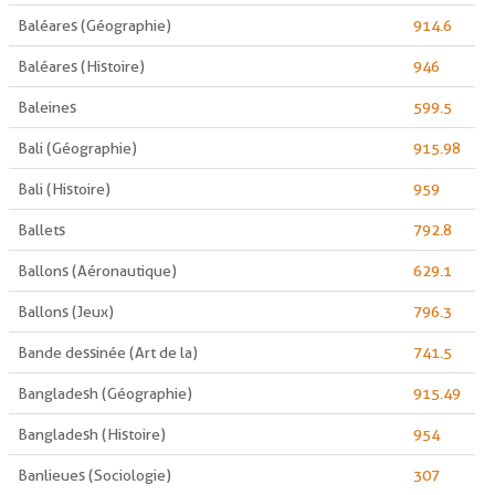
Baléares (Géographie)
914.6
Baléares (Histoire)
946
Baleines
599.5
Bali (Géographie)
915.98
Bali (Histoire)
959
Ballets
792.8
Ballons (Aéronautique)
629.1
Ballons (Jeux)
796.3
Bande dessinée (Art de la)
741.5
Bangladesh (Géographie)
915.49
Bangladesh (Histoire)
954
Banlieues (Sociologie)
307