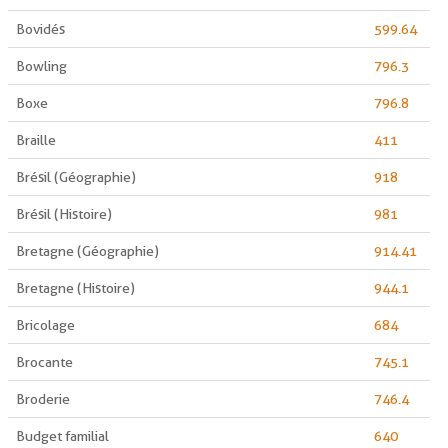
Bovidés
599.64
Bowling
796.3
Boxe
796.8
Braille
411
Brésil (Géographie)
918
Brésil (Histoire)
981
Bretagne (Géographie)
914.41
Bretagne (Histoire)
944.1
Bricolage
684
Brocante
745.1
Broderie
746.4
Budget familial
640