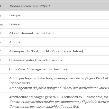
3
Monde ancien : voir 709.01
4
Europe
44
France
5
Asie - Extrême-Orient - Orient
6
Afrique
7
Amérique (du Nord, Etats-Unis, centrale et latine)
9
Océanie et autres parties du monde
Urbanisme. Aménagement du territoire
Art du paysage : architecture, aménagement du paysage - Parcs et ja
Espaces verts
Aménagement du jardin potager ou floral des particuliers : voir 6
Architecture : ouvrages généraux - Dictionnaires - Philosophie, thé
Constructions architecturales (ex. monuments). Si période particul
Construction de maison individuelle : voir 690