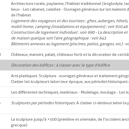
Architecture rurale, paysanne, l'habitat traditionnel (troglodyte, la
lieux - Les cabanes, caselles - Ouvrages généraux sur les maisons d
de l'habitat
Logement des voyageurs et des touristes : gîtes, auberges, hôtels
mobil-home, camping (installations et équipements) : voir 910.46
Construction de logement individuel : voir 690 - La description et 
de maison quelque soit l'aire géographique : voir 643
Bâtiments annexes au logement (piscines, patios, garages, etc) : vo
8
Châteaux, manoirs, palais, châteaux forts et la décoration de ces b
Décoration des édifices : à classer avec le type d'édifice
Arts plastiques. Sculpture : ouvrages généraux et traitement géog
Classer les sculpteurs selon leur époque, aux périodes historiques
Les différentes techniques, matériaux - Modelage, moulage - Les su
à
Sculptures par périodes historiques
. A classer ci-dessous selon la
La sculpture jusqu'à +500 (primitive et orientale, de l'occident anc
grecque)