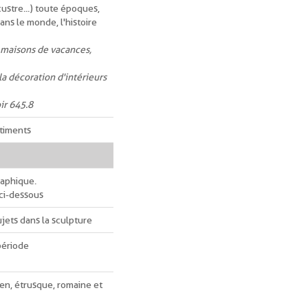
custre...) toute époques,
ans le monde, l'histoire
, maisons de vacances,
la décoration d'intérieurs
ir 645.8
âtiments
raphique.
 ci-dessous
jets dans la sculpture
 période
ien, étrusque, romaine et