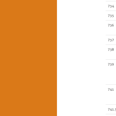
734
735
736
737
738
739
741
741.