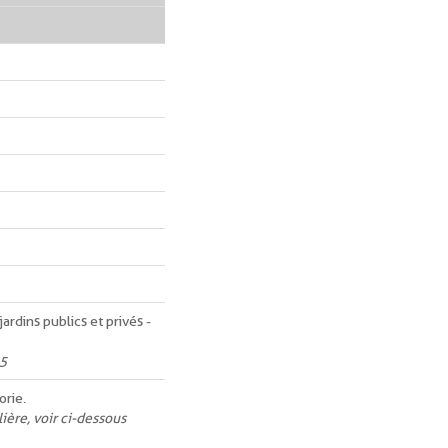
rdins publics et privés -
35
orie.
ière, voir ci-dessous