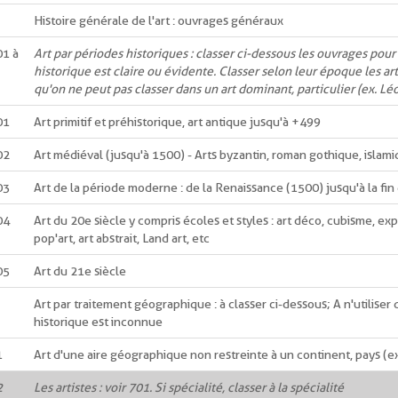
Histoire générale de l'art : ouvrages généraux
01 à
Art par périodes historiques : classer ci-dessous les ouvrages pour
historique est claire ou évidente. Classer selon leur époque les art
qu'on ne peut pas classer dans un art dominant, particulier (ex. Lé
01
Art primitif et préhistorique, art antique jusqu'à +499
02
Art médiéval (jusqu'à 1500) - Arts byzantin, roman gothique, islam
03
Art de la période moderne : de la Renaissance (1500) jusqu'à la fin
04
Art du 20e siècle y compris écoles et styles : art déco, cubisme, ex
pop'art, art abstrait, Land art, etc
05
Art du 21e siècle
Art par traitement géographique : à classer ci-dessous; A n'utiliser 
historique est inconnue
1
Art d'une aire géographique non restreinte à un continent, pays (ex.
2
Les artistes : voir 701. Si spécialité, classer à la spécialité