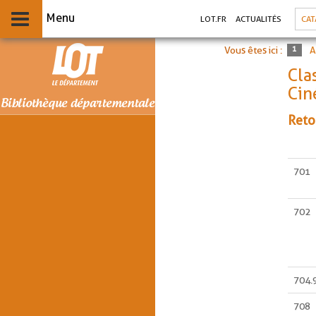
Aller
Aller
Aller
CAT
LOT.FR
ACTUALITÉS
au
au
à
menu
contenu
la
recherche
Vous êtes ici :
A
Cla
Cin
Reto
701
702
704.
708