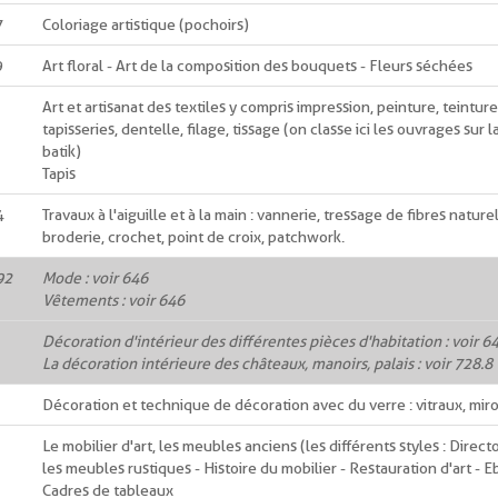
7
Coloriage artistique (pochoirs)
9
Art floral - Art de la composition des bouquets - Fleurs séchées
Art et artisanat des textiles y compris impression, peinture, teinture 
tapisseries, dentelle, filage, tissage (on classe ici les ouvrages sur l
batik)
Tapis
4
Travaux à l'aiguille et à la main : vannerie, tressage de fibres nature
broderie, crochet, point de croix, patchwork.
92
Mode : voir 646
Vêtements : voir 646
Décoration d'intérieur des différentes pièces d'habitation : voir 6
La décoration intérieure des châteaux, manoirs, palais : voir 728.8
Décoration et technique de décoration avec du verre : vitraux, miroi
Le mobilier d'art, les meubles anciens (les différents styles : Directo
les meubles rustiques - Histoire du mobilier - Restauration d'art - E
Cadres de tableaux