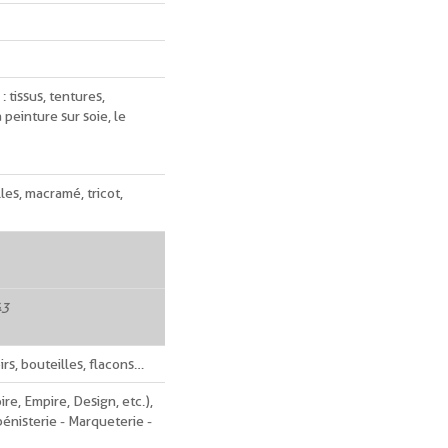
: tissus, tentures,
a peinture sur soie, le
lles, macramé, tricot,
43
rs, bouteilles, flacons…
ire, Empire, Design, etc.),
bénisterie - Marqueterie -