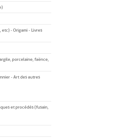
e)
, etc) - Origami - Livres
argile, porcelaine, faënce,
onnier - Art des autres
iques et procédés (fusain,