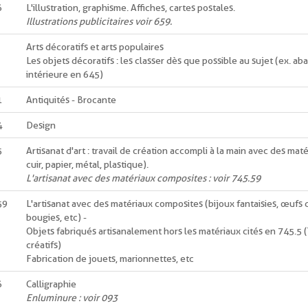
6
L'illustration, graphisme. Affiches, cartes postales.
Illustrations publicitaires voir 659.
Arts décoratifs et arts populaires
Les objets décoratifs : les classer dès que possible au sujet (ex. aba
intérieure en 645)
1
Antiquités - Brocante
4
Design
5
Artisanat d'art : travail de création accompli à la main avec des maté
cuir, papier, métal, plastique).
L'artisanat avec des matériaux composites : voir 745.59
59
L'artisanat avec des matériaux composites (bijoux fantaisies, œufs de
bougies, etc) -
Objets fabriqués artisanalement hors les matériaux cités en 745.5 (
créatifs)
Fabrication de jouets, marionnettes, etc
6
Calligraphie
Enluminure : voir 093