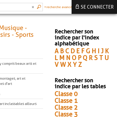
SE CONNECTER
recherche avancée
 Musique -
Rechercher son
sirs - Sports
indice par l'index
alphabétique
A
B
C
D
E
F
G
H
I
J
K
L
M
N
O
P
Q
R
S
T
U
V
W
X
Y
Z
s y compris beaux arts et
montages, art et
Rechercher son
es d'art
indice par les tables
Classe 0
s
Classe 1
rt inclassables ailleurs
Classe 2
Classe 3