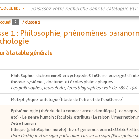
ALOGUE BDL
ccueil
/
classe 1
sse 1 : Philosophie, phénomènes paranor
chologie
ur à la table générale
Philosophie : dictionnaires, encyclopédies, histoire, ouvrages d'initi
théorie, systèmes, doctrines et écoles philosophiques
Les philosophes, leurs écrits, leurs biographies : voir de 180 à 194
Métaphysique, ontologie (Etude de l'être et de l'existence)
Epistémologie (théorie de la connaissance scientifique) : concepts, i
etc) - Le genre humain : facultés, attributs (La raison, l'imagination
l'être humain
Ethique (philosophie morale) : livres généraux ou inclassables ailleu
Pour l'éthique d'un sujet particulier, classer au sujet (Ex.la peine de