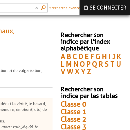
SE CONNECTER
recherche avancée
maux,
Rechercher son
indice par l'index
alphabétique
A
B
C
D
E
F
G
H
I
J
K
L
M
N
O
P
Q
R
S
T
U
V
W
X
Y
Z
ation et de vulgarisation,
Rechercher son
indice par les tables
Classe 0
dées (La vérité, le hasard,
, mémoire, émotions, etc) de
Classe 1
Classe 2
rs.
Classe 3
 mort : voir 364.66, le