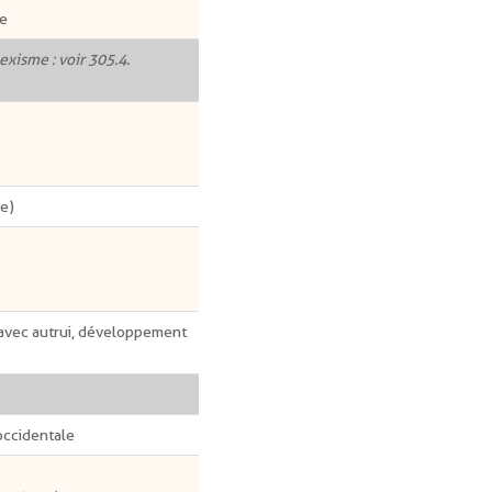
ie
exisme : voir 305.4.
le)
s avec autrui, développement
occidentale