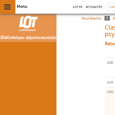
Aller
Aller
Aller
CAT
LOT.FR
ACTUALITÉS
au
au
à
menu
contenu
la
recherche
Vous êtes ici :
A
Cla
psy
Reto
100
110
120