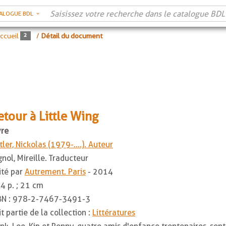
ALOGUE BDL
ccueil
/
Détail du document
etour à Little Wing
vre
tler, Nickolas (1979-....). Auteur
gnol, Mireille. Traducteur
ité par
Autrement. Paris
- 2014
4 p. ; 21 cm
BN :
978-2-7467-3491-3
it partie de la collection :
Littératures