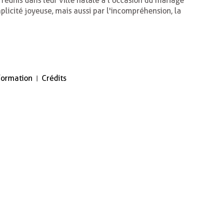
 réunis dans leur ville natale à l'occasion du mariage
plicité joyeuse, mais aussi par l'incompréhension, la
nformation
Crédits