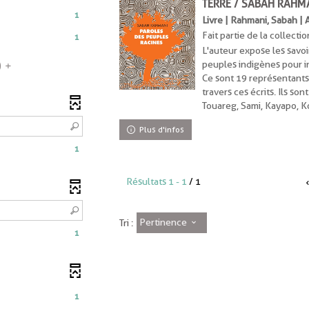
TERRE / SABAH RAHM
1
Livre | Rahmani, Sabah |
Fait partie de la collectio
1
ésultats
L'auteur expose les savoi
peuples indigènes pour i
)
ocher
Ce sont 19 représentants
our
travers ces écrits. Ils so
jouter
Touareg, Sami, Kayapo, K
e
ltre
Plus d'infos
1
echerche
st
Résultats
1
-
1
/ 1
ise
ent
Pertinence
our
Tri :
1
utomatiquement
ment
1