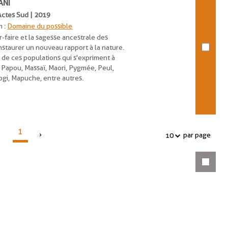
ANI
 Actes Sud | 2019
n :
Domaine du possible
r-faire et la sagesse ancestrale des
nstaurer un nouveau rapport à la nature.
 de ces populations qui s'expriment à
nt Papou, Massaï, Maori, Pygmée, Peul,
ogi, Mapuche, entre autres.
1
par page
10