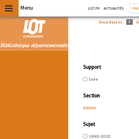
Aller
Aller
Aller
PA
LOT.FR
ACTUALITÉS
au
au
à
menu
contenu
la
recherche
Vous êtes ici :
A
Support
-
Livre
1
résultats
Section
-
cocher
-
Adulte
pour
1
ajouter
résultats
le
Sujet
-
filtre
cliquer
-
-
1990-2020
pour