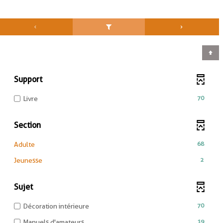
Support
-
70
Livre
70
résultats
Section
-
cocher
-
68
Adulte
pour
68
ajouter
-
2
Jeunesse
résultats
le
2
-
filtre
résultats
cliquer
Sujet
-
-
pour
la
cliquer
ajouter
-
70
Décoration intérieure
recherche
pour
le
70
est
ajouter
-
19
Manuels d'amateurs