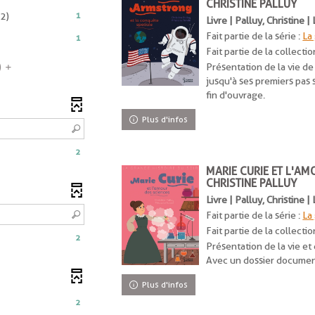
CHRISTINE PALLUY
2
-
1
2)
Livre | Palluy, Christine 
résultats
1
-
Fait partie de la série :
La
1
résultats
cocher
Fait partie de la collectio
-
pour
sultats
)
Présentation de la vie de
cocher
ajouter
jusqu'à ses premiers pas 
pour
le
ocher
fin d'ouvrage.
ajouter
filtre
our
le
-
Plus d'infos
jouter
filtre
la
-
recherche
ltre
2
la
est
recherche
MARIE CURIE ET L'AM
mise
CHRISTINE PALLUY
est
à
echerche
mise
Livre | Palluy, Christine 
jour
st
à
Fait partie de la série :
La
automatiquement
ise
jour
Fait partie de la collectio
2
automatiquement
Présentation de la vie e
our
Avec un dossier document
utomatiquement
Plus d'infos
2