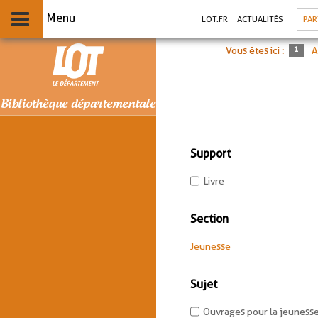
Aller
Aller
Aller
PA
LOT.FR
ACTUALITÉS
au
au
à
menu
contenu
la
recherche
Vous êtes ici :
A
Support
-
Livre
2
résultats
Section
-
cocher
-
Jeunesse
pour
2
ajouter
résultats
le
Sujet
-
filtre
cliquer
-
Ouvrages pour la jeuness
pour