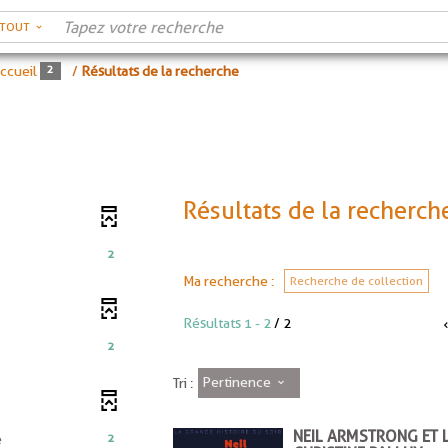
RTOUT
ccueil
/
Résultats de la recherche
Résultats de la recherch
2
Ma recherche :
Recherche de collection
Résultats
1
-
2
/ 2
2
Pertinence
Tri :
NEIL ARMSTRONG ET L
-
2
e