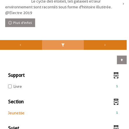
Le cycle des étoiles, les galaxies et leur
environnement sont racontés sous forme d'histoire illustrée.
@Electre 2019
Plus d'infos
Support
-
1
Livre
1
résultats
Section
-
cocher
-
1
Jeunesse
pour
1
ajouter
résultats
le
Sujet